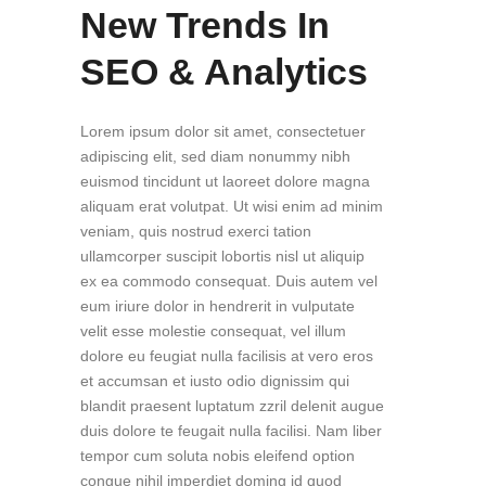
New Trends In
SEO & Analytics
Lorem ipsum dolor sit amet, consectetuer
adipiscing elit, sed diam nonummy nibh
euismod tincidunt ut laoreet dolore magna
aliquam erat volutpat. Ut wisi enim ad minim
veniam, quis nostrud exerci tation
ullamcorper suscipit lobortis nisl ut aliquip
ex ea commodo consequat. Duis autem vel
eum iriure dolor in hendrerit in vulputate
velit esse molestie consequat, vel illum
dolore eu feugiat nulla facilisis at vero eros
et accumsan et iusto odio dignissim qui
blandit praesent luptatum zzril delenit augue
duis dolore te feugait nulla facilisi. Nam liber
tempor cum soluta nobis eleifend option
congue nihil imperdiet doming id quod